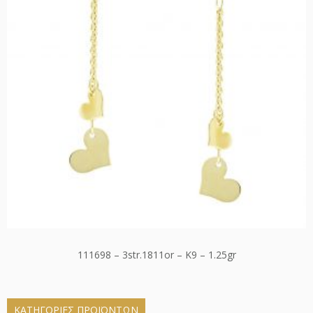
111698 – 3str.1811or – K9 – 1.25gr
ΚΑΤΗΓΟΡΊΕΣ ΠΡΟΪΌΝΤΩΝ