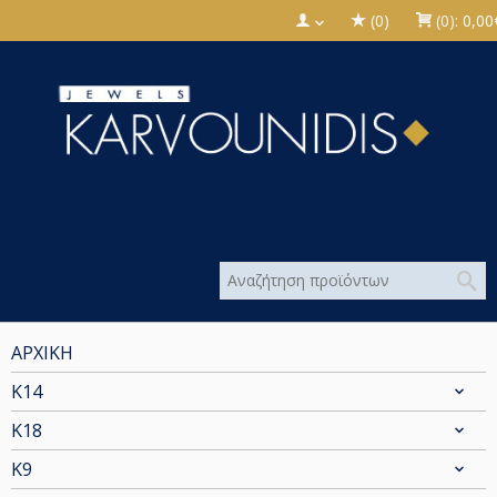
(0)
(0):
0,00
ΑΡΧΙΚΗ
Κ14
Κ18
Κ9