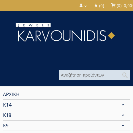
(0)
(0):
0,00
ΑΡΧΙΚΗ
Κ14
Κ18
Κ9