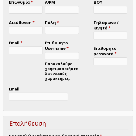
Επωνυμία
*
ΑΦΜ
ΔΟΥ
Διεύθυνση
*
Πόλη
*
Τηλέφωνο /
Κινητό
*
Email
*
Επιθυμητο
Username
*
Επιθυμητό
password
*
Παρακαλούμε
χρησιμοποιήστε
λατινικούς
χαρακτήρες.
Email
Επαλήθευση
Παρακαλώ εισάγετε 2 αριθμητικά στοιχεία
*