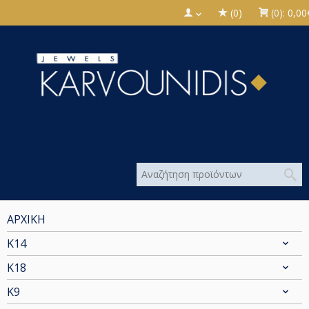
(0)
(0):
0,00
ΑΡΧΙΚΗ
Κ14
Κ18
Κ9