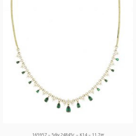
165957 – 5div.24845c – K14 – 11.7gr