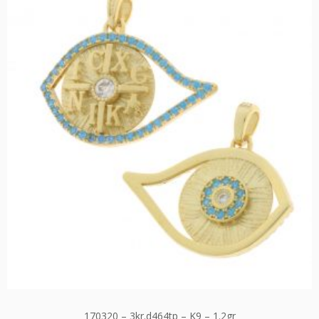
170320 – 3kr.d464tp – K9 – 1.2gr