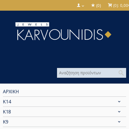
(0)
(0):
0,00
ΑΡΧΙΚΗ
Κ14
Κ18
Κ9