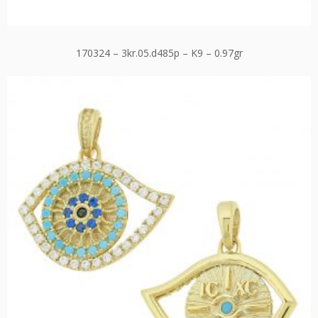
170324 – 3kr.05.d485p – K9 – 0.97gr