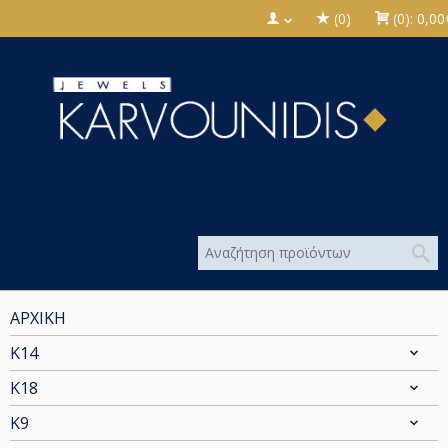
(0)
(0):
0,00
ΑΡΧΙΚΗ
Κ14
Κ18
Κ9