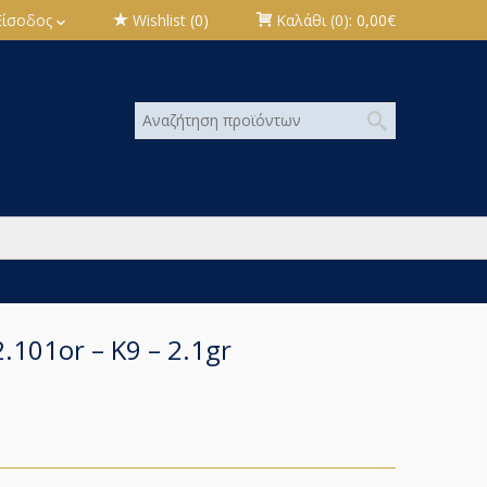
Είσοδος
Wishlist
(0)
Καλάθι
(0):
0,00
€
.101or – K9 – 2.1gr