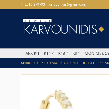
T. 2310 279793 | karvounidis@gmail.com
ΑΡΧΙΚΗ
Κ14
Κ18
Κ9
ΜΟΝΙΜΕΣ Σ
ΑΡΧΙΚΗ
Κ9
ΣΚΟΥΛΑΡΙΚΙΑ
ΚΡΙΚΟΙ ΠΕΤΡΑΤΟΙ
1744