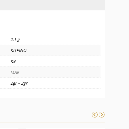
2.1 g
ΚΙΤΡΙΝΟ
Κ9
MAK
2gr – 3gr