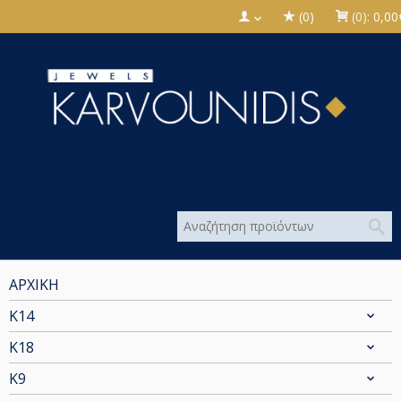
(0)
(0):
0,00
ΑΡΧΙΚΗ
Κ14
Κ18
Κ9