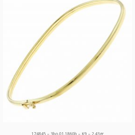
174845 – 3bo.01.1860b – K9 – 2.43gr